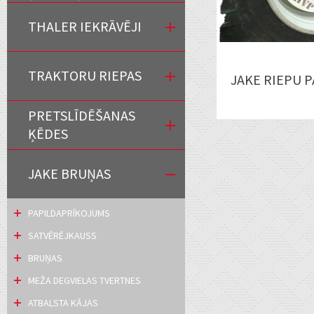
THALER IEKRĀVĒJI
TRAKTORU RIEPAS
JAKE RIEPU 
PRETSLĪDĒŠANAS
ĶĒDES
JAKE BRUŅAS
PAPILDAPRĪKOJUMS
SATVĒRĒJKAUSS
BRUŅAS
MEŽA DEGVIELAS TVERTNES
ATBALSTA KĀJAS