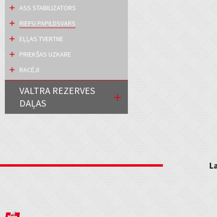
ASS STABILIZATORS
RIEPU PAPILDSVARS
EĻĻAS TVERTNE
PRIEKŠAS UZKARE
RACĒJI
VALTRA REZERVES
DAĻAS
L