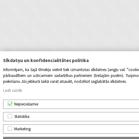
Sīkdatņu un konfidencialitātes politika
Informējam, ka šajā tīmekļa vietnē tiek izmantotas sīkdatnes (angļu val. "cook
pārbaudītiem un uzticamiem sadarbības partneriem (trešajām pusēm). Turpinot l
piekrišanu Jūs jebkurā laikā varat atsaukt, nodzēšot saglabātās sīkdatnes.
Lasīt vairāk
Nepieciešamie
Statistika
Marketing