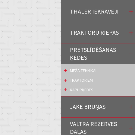
THALER IEKRĀVĒJI
TRAKTORU RIEPAS
PRETSLĪDĒŠANAS
ĶĒDES
MEŽA TEHNIKAI
TRAKTORIEM
KĀPURĶĒDES
JAKE BRUŅAS
VALTRA REZERVES
DAĻAS