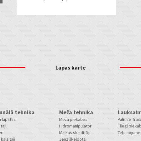
Lapas karte
nālā tehnika
Meža tehnika
Lauksaim
 lāpstas
Meža piekabes
Palmse Trai
ītāji
Hidromanipulatori
Fliegl pieka
ri
Malkas skaldītāji
Teļu nojume
kaisītāji
Jenz šķeldotāji