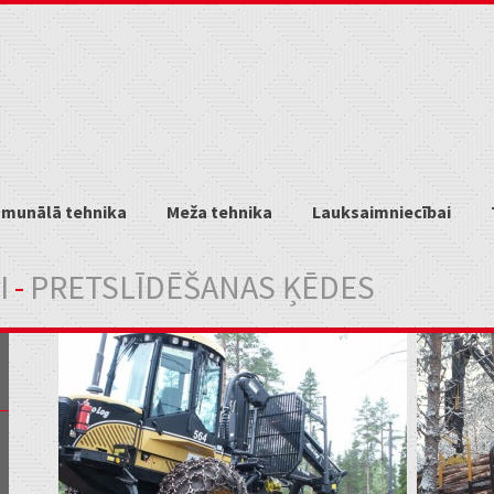
munālā tehnika
Meža tehnika
Lauksaimniecībai
I
-
PRETSLĪDĒŠANAS ĶĒDES