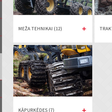
MEŽA TEHNIKAI (12)
TRAK
KĀPURĶĒDES (7)