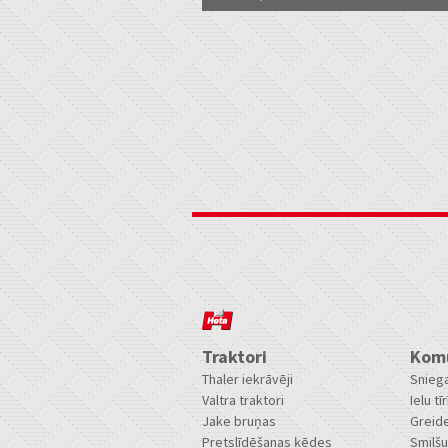
Traktori
Komu
Thaler iekrāvēji
Sniega
Valtra traktori
Ielu tīr
Jake bruņas
Greide
Pretslīdēšanas ķēdes
Smilšu 