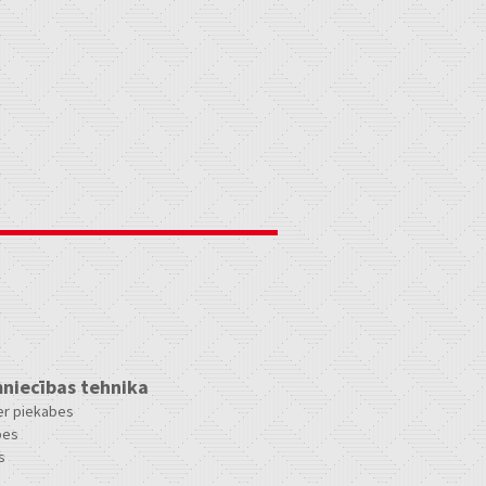
niecības tehnika
ler piekabes
bes
s