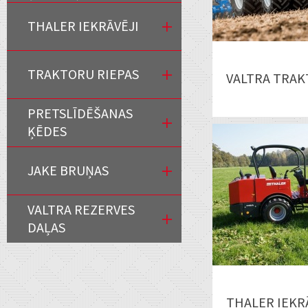
THALER IEKRĀVĒJI
TRAKTORU RIEPAS
VALTRA TRAKT
PRETSLĪDĒŠANAS
ĶĒDES
JAKE BRUŅAS
VALTRA REZERVES
DAĻAS
THALER IEKRĀ