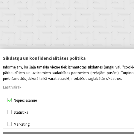
Sīkdatņu un konfidencialitātes politika
Informējam, ka šajā tīmekļa vietnē tiek izmantotas sīkdatnes (angļu val. "cook
pārbaudītiem un uzticamiem sadarbības partneriem (trešajām pusēm). Turpinot l
piekrišanu Jūs jebkurā laikā varat atsaukt, nodzēšot saglabātās sīkdatnes.
Lasīt vairāk
Nepieciešamie
Statistika
Marketing