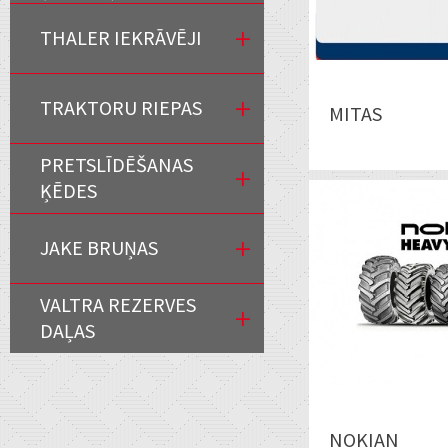
THALER IEKRĀVĒJI
TRAKTORU RIEPAS
MITAS
PRETSLĪDĒŠANAS
ĶĒDES
JAKE BRUŅAS
VALTRA REZERVES
DAĻAS
NOKIAN