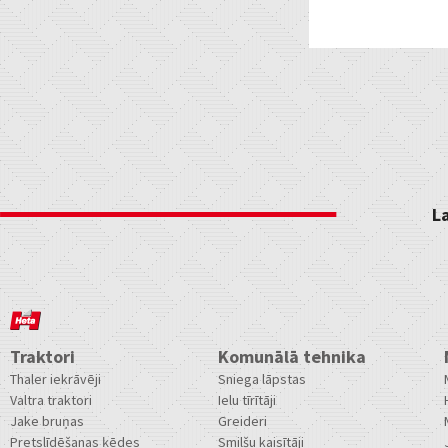
L
Traktori
Komunālā tehnika
Thaler iekrāvēji
Sniega lāpstas
Valtra traktori
Ielu tīrītāji
Jake bruņas
Greideri
Pretslīdēšanas ķēdes
Smilšu kaisītāji