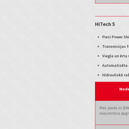
HiTech 5
Pieci Power Shi
Transmisijas f
Viegla un ērta
Automatizēta 
Hidrauliskā raž
Mode
Max. jauda zs (kW
max.motora apgr