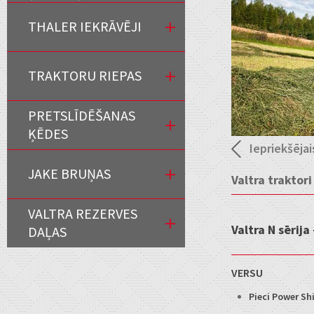
THALER IEKRĀVĒJI
TRAKTORU RIEPAS
PRETSLĪDĒŠANAS
ĶĒDES
Iepriekšējai
JAKE BRUŅAS
Valtra traktor
VALTRA REZERVES
Valtra N sērija
DAĻAS
VERSU
Pieci Power Shi