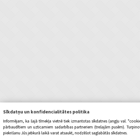
Sīkdatņu un konfidencialitātes politika
Informējam, ka šajā tīmekļa vietnē tiek izmantotas sīkdatnes (angļu val. "cook
pārbaudītiem un uzticamiem sadarbības partneriem (trešajām pusēm). Turpinot l
piekrišanu Jūs jebkurā laikā varat atsaukt, nodzēšot saglabātās sīkdatnes.