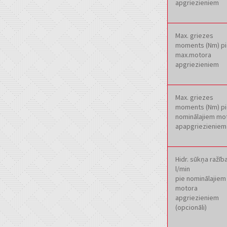
apgriezieniem
Max. griezes
moments (Nm) pi
max.motora
apgriezieniem
Max. griezes
moments (Nm) pi
nominālajiem mo
apapgriezieniem
Hidr. sūkņa ražīb
l/min
pie nominālajiem
motora
apgriezieniem
(opcionāli)