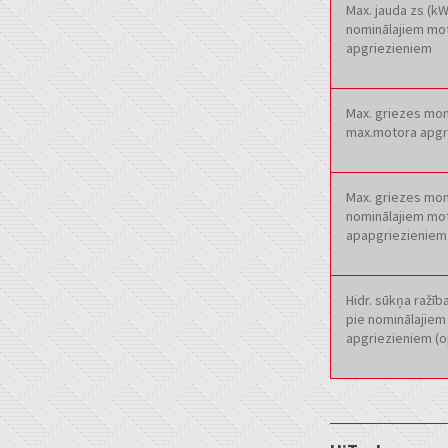
Max. jauda zs (kW
nominālajiem mo
apgriezieniem
Max. griezes mo
max.motora apgr
Max. griezes mo
nominālajiem mo
apapgriezieniem
Hidr. sūkņa ražība
pie nominālajie
apgriezieniem (o