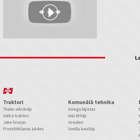
L
Traktori
Komunālā tehnika
Thaler iekrāvēji
Sniega lāpstas
Valtra traktori
Ielu tīrītāji
Jake bruņas
Greideri
Pretslīdēšanas ķēdes
Smilšu kaisītāji