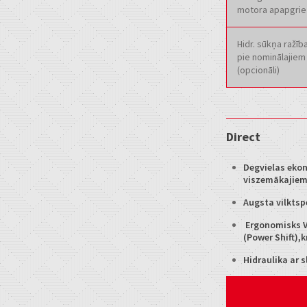
motora apapgrie
Hidr. sūkņa ražība
pie nominālajiem
(opcionāli)
Direct
Degvielas ekon
viszemākajiem
Augsta vilktspē
Ergonomisks Va
(Power Shift),k
Hidraulika ar s