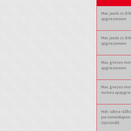
Max. jauda zs (k
apgriezieniem
Max. jauda zs (k
apgriezieniem
Max. griezes mo
apgriezieniem
Max. griezes mom
motora apapgrie
Hidr. sūkņa ražība
pie nominālajiem
(opcionāli)