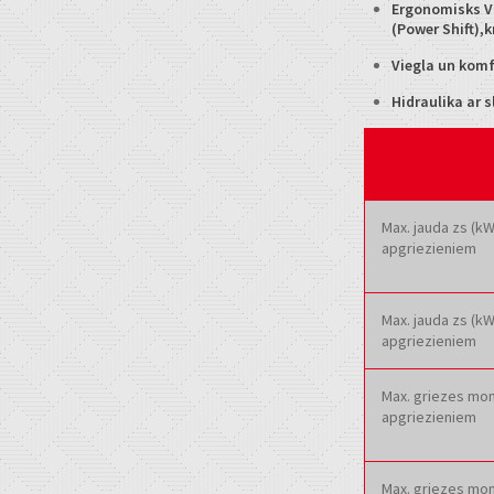
Ergonomisks Va
(Power Shift),k
Viegla un kom
Hidraulika ar s
Max. jauda zs (k
apgriezieniem
Max. jauda zs (k
apgriezieniem
Max. griezes mo
apgriezieniem
Max. griezes mom