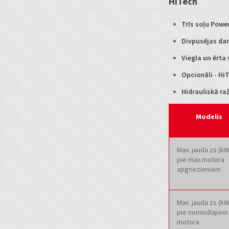
HiTech
Trīs soļu Power
Divpusējas dar
Viegla un ērta
Opcionāli - HiT
Hidrauliskā raž
Modelis
Max. jauda zs (kW
pie max.motora
apgriezieniem
Max. jauda zs (kW
pie nominālajiem
motora