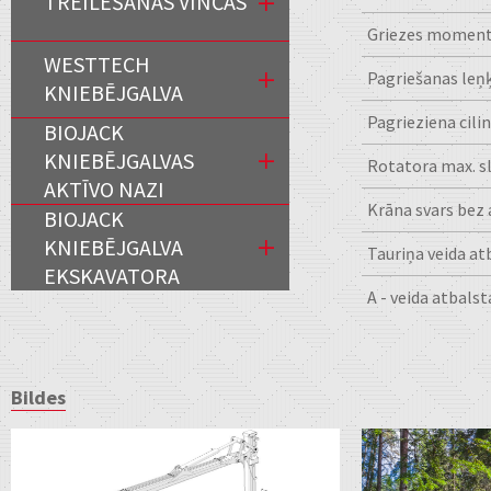
TREILĒŠANAS VINČAS
Griezes momen
WESTTECH
Pagriešanas leņķ
KNIEBĒJGALVA
Pagrieziena cilin
BIOJACK
KNIEBĒJGALVAS
Rotatora max. s
AKTĪVO NAZI
Krāna svars bez 
BIOJACK
KNIEBĒJGALVA
Tauriņa veida at
EKSKAVATORA
A - veida atbalst
Bildes