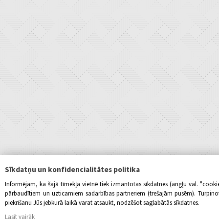
Sīkdatņu un konfidencialitātes politika
Informējam, ka šajā tīmekļa vietnē tiek izmantotas sīkdatnes (angļu val. "cook
pārbaudītiem un uzticamiem sadarbības partneriem (trešajām pusēm). Turpinot l
piekrišanu Jūs jebkurā laikā varat atsaukt, nodzēšot saglabātās sīkdatnes.
Lasīt vairāk