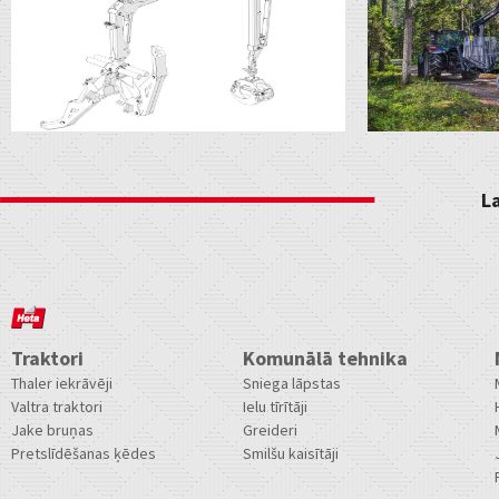
L
Traktori
Komunālā tehnika
Thaler iekrāvēji
Sniega lāpstas
Valtra traktori
Ielu tīrītāji
Jake bruņas
Greideri
Pretslīdēšanas ķēdes
Smilšu kaisītāji