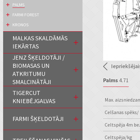
PALMS
FARMI FOREST
KRONOS
MALKAS SKALDĀMĀS
IEKĀRTAS
JENZ ŠĶELDOTĀJI /
BIOMASAS UN
Iepriekšējai
ATKRITUMU
Palms
4.71
SMALCINĀTĀJI
TIGERCUT
Max. aizsniedza
KNIEBĒJGALVAS
Celšanas spēks
FARMI ŠĶELDOTĀJI
Celtspēja 4m be
Celtspēja/kg