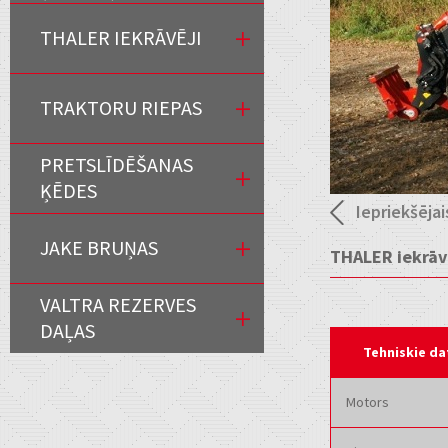
THALER IEKRĀVĒJI
TRAKTORU RIEPAS
PRETSLĪDĒŠANAS
ĶĒDES
Iepriekšējai
JAKE BRUŅAS
THALER iekrāv
VALTRA REZERVES
DAĻAS
Tehniskie da
Motors