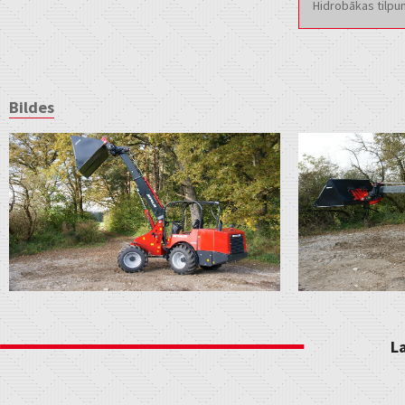
Hidrobākas tilp
Bildes
L