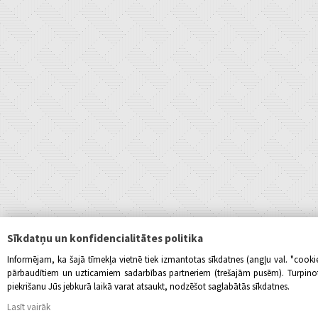
Sīkdatņu un konfidencialitātes politika
Informējam, ka šajā tīmekļa vietnē tiek izmantotas sīkdatnes (angļu val. "cook
pārbaudītiem un uzticamiem sadarbības partneriem (trešajām pusēm). Turpinot l
piekrišanu Jūs jebkurā laikā varat atsaukt, nodzēšot saglabātās sīkdatnes.
Lasīt vairāk