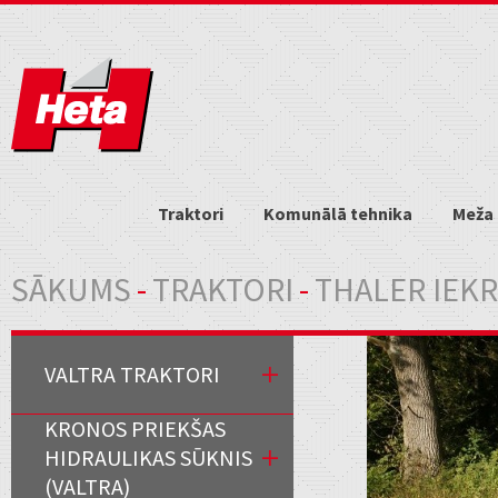
Traktori
Komunālā tehnika
Meža 
Jūs atrodaties šeit
SĀKUMS
-
TRAKTORI
-
THALER IEKR
VALTRA TRAKTORI
KRONOS PRIEKŠAS
HIDRAULIKAS SŪKNIS
(VALTRA)