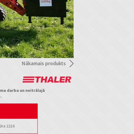
Nākamais produkts
ama darba un neitrālajā
s.
tūra 2216