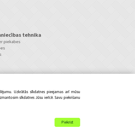
niecības tehnika
ler piekabes
bes
s
klējumu. Uzkrātās sīkdatnes pieejamas arī mūsu
izmantosim sīkdatnes Jūsu ierīcē. Savu piekrišanu
Piekrist