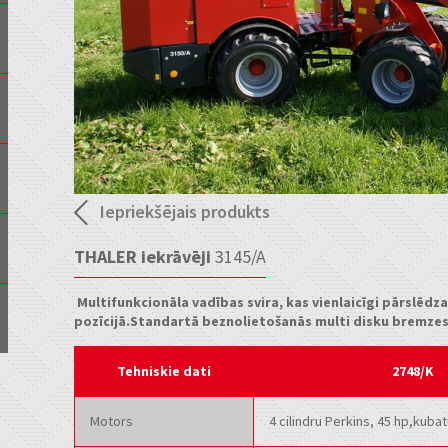
Iepriekšējais produkts
THALER iekrāvēji
3145/A
Multifunkcionāla vadības svira, kas vienlaicīgi pārslēdz
pozīcijā.Standartā beznolietošanās multi disku bremze
Tehniskie dati
2748/K
Motors
4 cilindru Perkins, 45 hp,kuba