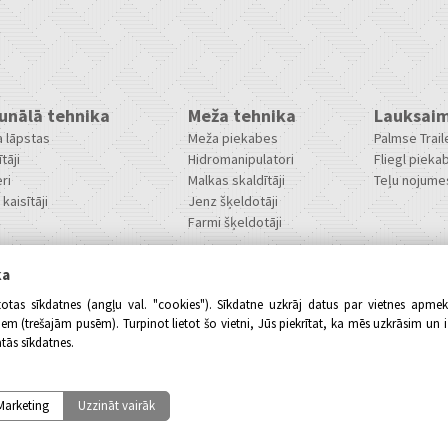
nālā tehnika
Meža tehnika
Lauksaim
 lāpstas
Meža piekabes
Palmse Trai
ītāji
Hidromanipulatori
Fliegl pieka
ri
Malkas skaldītāji
Teļu nojume
kaisītāji
Jenz šķeldotāji
Farmi šķeldotāji
ka
totas sīkdatnes (angļu val. "cookies"). Sīkdatne uzkrāj datus par vietnes apme
 (trešajām pusēm). Turpinot lietot šo vietni, Jūs piekrītat, ka mēs uzkrāsim un 
tās sīkdatnes.
Marketing
Uzzināt vairāk