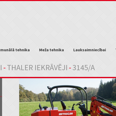
munālā tehnika
Meža tehnika
Lauksaimniecībai
I
-
THALER IEKRĀVĒJI
-
3145/A