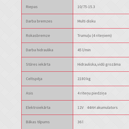
Riepas
10/75-15.3
Darba bremzes
Multi disku
Rokasbremze
Trumuļu (4 riteņiem)
Darba hidraulika
45 l/min
Stūres iekārta
Hidrauliska,vidū grozāma
Celtspēja
2180 kg
Asis
4 riteņu piedziņa
Elektroiekārta
12V 44AH akumulators
Bākas tilpums
36 l