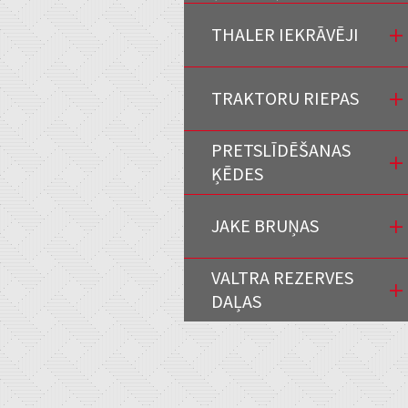
THALER IEKRĀVĒJI
TRAKTORU RIEPAS
PRETSLĪDĒŠANAS
ĶĒDES
JAKE BRUŅAS
VALTRA REZERVES
DAĻAS