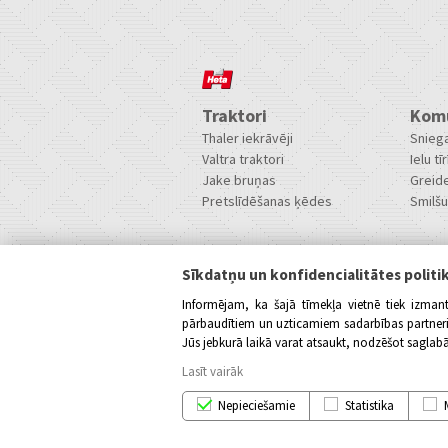
Traktori
Komu
Thaler iekrāvēji
Sniega
Valtra traktori
Ielu tīr
Jake bruņas
Greide
Pretslīdēšanas ķēdes
Smilšu 
Privātums
Sīkdatņu un konfidencialitātes politi
Privātuma politika
Sīkdatņu politika
Informējam, ka šajā tīmekļa vietnē tiek izman
pārbaudītiem un uzticamiem sadarbības partneriem
Jūs jebkurā laikā varat atsaukt, nodzēšot saglabā
Lasīt vairāk
Nepieciešamie
Statistika