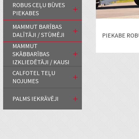
ROBUS CEĻU BŪVES
PIEKABES
MAMMUT BARĪBAS
DALĪTĀJI / STŪMĒJI
PIEKABE ROB
MAMMUT
SKĀBBARĪBAS
IZKLIEDĒTĀJI / KAUSI
CALFOTEL TEĻU
NOJUMES
PALMS IEKRĀVĒJI