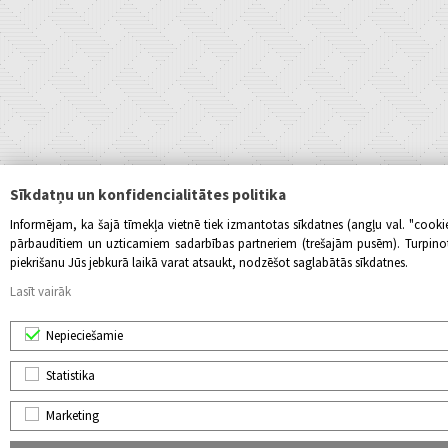
Sīkdatņu un konfidencialitātes politika
Informējam, ka šajā tīmekļa vietnē tiek izmantotas sīkdatnes (angļu val. "cook
pārbaudītiem un uzticamiem sadarbības partneriem (trešajām pusēm). Turpinot l
piekrišanu Jūs jebkurā laikā varat atsaukt, nodzēšot saglabātās sīkdatnes.
Lasīt vairāk
Nepieciešamie
Statistika
Marketing