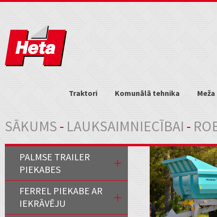
Traktori
Komunālā tehnika
Meža 
Jūs atrodaties šeit
SĀKUMS
-
LAUKSAIMNIECĪBAI
-
ROB
PALMSE TRAILER
PIEKABES
FERREL PIEKABE AR
IEKRĀVĒJU