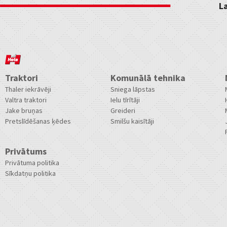
L
Traktori
Komunālā tehnika
Thaler iekrāvēji
Sniega lāpstas
Valtra traktori
Ielu tīrītāji
Jake bruņas
Greideri
Pretslīdēšanas ķēdes
Smilšu kaisītāji
Privātums
Privātuma politika
Sīkdatņu politika