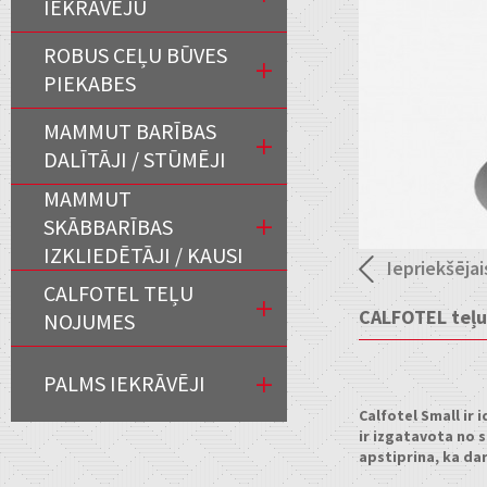
IEKRĀVĒJU
ROBUS CEĻU BŪVES
PIEKABES
MAMMUT BARĪBAS
DALĪTĀJI / STŪMĒJI
MAMMUT
SKĀBBARĪBAS
IZKLIEDĒTĀJI / KAUSI
Iepriekšējai
CALFOTEL TEĻU
CALFOTEL teļ
NOJUMES
PALMS IEKRĀVĒJI
Calfotel Small ir
ir izgatavota no 
apstiprina, ka da