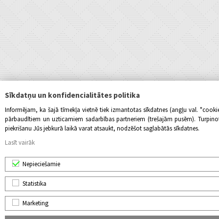
Sīkdatņu un konfidencialitātes politika
Informējam, ka šajā tīmekļa vietnē tiek izmantotas sīkdatnes (angļu val. "cook
pārbaudītiem un uzticamiem sadarbības partneriem (trešajām pusēm). Turpinot l
piekrišanu Jūs jebkurā laikā varat atsaukt, nodzēšot saglabātās sīkdatnes.
Lasīt vairāk
Nepieciešamie
Statistika
Marketing