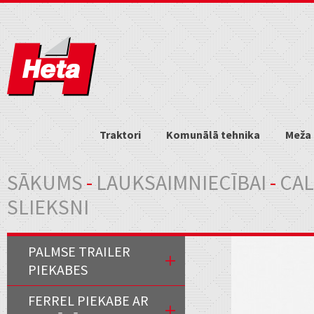
Traktori
Komunālā tehnika
Meža 
Jūs atrodaties šeit
SĀKUMS
-
LAUKSAIMNIECĪBAI
-
CAL
SLIEKSNI
PALMSE TRAILER
PIEKABES
FERREL PIEKABE AR