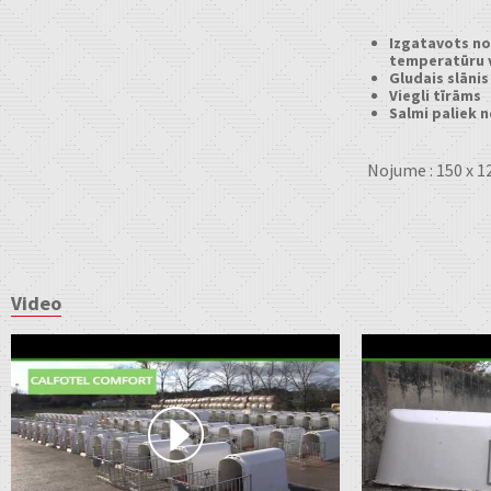
Izgatavots no 
temperatūru v
Gludais slāni
Viegli tīrāms
Salmi paliek 
Nojume : 150 x 1
Video