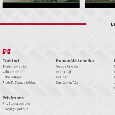
L
Traktori
Komunālā tehnika
Thaler iekrāvēji
Sniega lāpstas
Valtra traktori
Ielu tīrītāji
Jake bruņas
Greideri
Pretslīdēšanas ķēdes
Smilšu kaisītāji
Privātums
Privātuma politika
Sīkdatņu politika