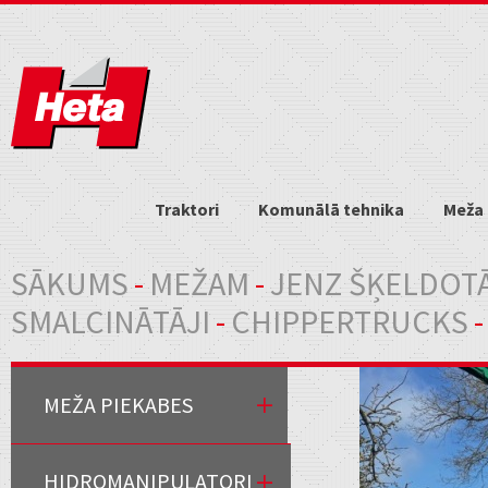
Traktori
Komunālā tehnika
Meža 
Jūs atrodaties šeit
SĀKUMS
-
MEŽAM
-
JENZ ŠĶELDOTĀ
SMALCINĀTĀJI
-
CHIPPERTRUCKS
-
MEŽA PIEKABES
HIDROMANIPULATORI