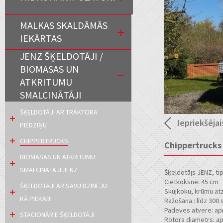
MALKAS SKALDĀMĀS
IEKĀRTAS
JENZ ŠĶELDOTĀJI /
BIOMASAS UN
ATKRITUMU
SMALCINĀTĀJI
ŠĶELDOTĀJI AR TRAKTORA
Iepriekšējai
PIEDZIŅU
CHIPPERTRUCKS
Chippertruck
BIOMASAS UN ATKRITUMU
SMALCINĀTĀJI JENZ
Šķeldotājs JENZ, ti
Cietkoksne: 45 cm
ŠĶELDOTĀJI AR SAVU DZINĒJU
Skujkoku, krūmu at
KĀ PIEKABI
Ražošana.: līdz 300
Padeves atvere: ap
STACIONĀRIE ŠĶELDOTĀJI
Rotora diametrs: a