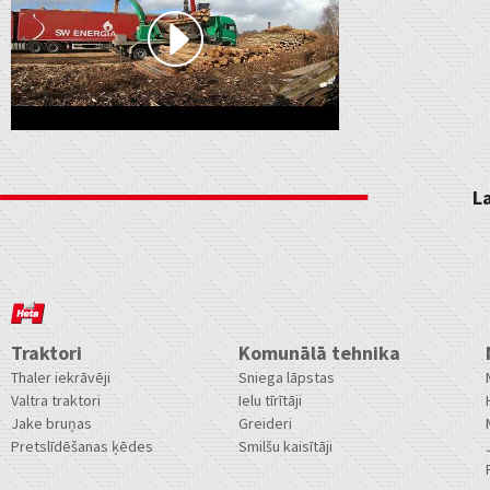
L
Traktori
Komunālā tehnika
Thaler iekrāvēji
Sniega lāpstas
Valtra traktori
Ielu tīrītāji
Jake bruņas
Greideri
Pretslīdēšanas ķēdes
Smilšu kaisītāji