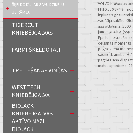
VOLVO kravas auto
ŠĶELDOTĀJI AR SAVU DZINĒJU
FH16 550 8x4 ar mod
UZ RĀMJA
izplūdes gāzu emisi
vadītāja kabīne: Gl
TIGERCUT
ass attālums: 3900
KNIEBĒJGALVAS
jauda: 404 kW (550 
Epsilon iekraušanas
celšanas moments, t
FARMI ŠĶELDOTĀJI
pagrieziena moment
sasniedzamība: 9,7
pagrieziena diapaz
maks. spiediens: 21
TREILĒŠANAS VINČAS
WESTTECH
KNIEBĒJGALVA
BIOJACK
KNIEBĒJGALVAS
AKTĪVO NAZI
BIOJACK