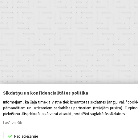
Sīkdatņu un konfidencialitātes politika
Informējam, ka šajā tīmekļa vietnē tiek izmantotas sīkdatnes (angļu val. "cook
pārbaudītiem un uzticamiem sadarbības partneriem (trešajām pusēm). Turpinot l
piekrišanu Jūs jebkurā laikā varat atsaukt, nodzēšot saglabātās sīkdatnes.
Lasīt vairāk
Nepieciešamie