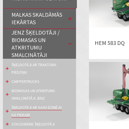
MALKAS SKALDĀMĀS
IEKĀRTAS
JENZ ŠĶELDOTĀJI /
BIOMASAS UN
HEM 583 DQ
ATKRITUMU
SMALCINĀTĀJI
ŠĶELDOTĀJI AR TRAKTORA
PIEDZIŅU
CHIPPERTRUCKS
BIOMASAS UN ATKRITUMU
SMALCINĀTĀJI JENZ
ŠĶELDOTĀJI AR SAVU DZINĒJU
KĀ PIEKABI
STACIONĀRIE ŠĶELDOTĀJI