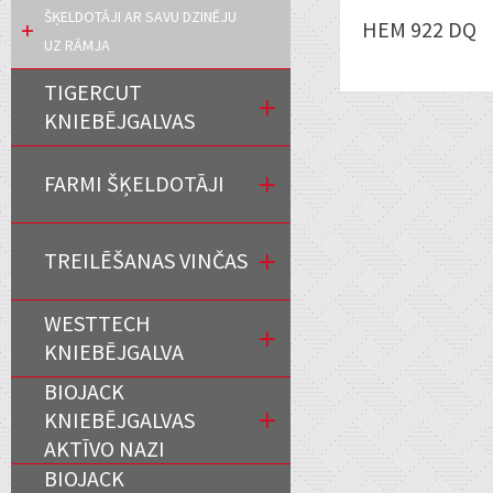
ŠĶELDOTĀJI AR SAVU DZINĒJU
HEM 922 DQ
UZ RĀMJA
TIGERCUT
KNIEBĒJGALVAS
FARMI ŠĶELDOTĀJI
TREILĒŠANAS VINČAS
WESTTECH
KNIEBĒJGALVA
BIOJACK
KNIEBĒJGALVAS
AKTĪVO NAZI
BIOJACK