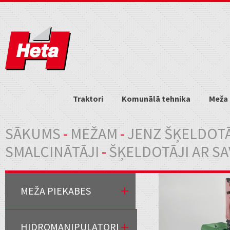
Traktori
Komunālā tehnika
Meža 
Jūs atrodaties šeit
SĀKUMS
-
MEŽAM
-
JENZ ŠĶELDOTĀ
SMALCINĀTĀJI
-
ŠĶELDOTĀJI AR SA
MEŽA PIEKABES
HIDROMANIPULATORI