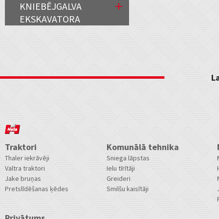
KNIEBĒJGALVA
EKSKAVATORA
L
Traktori
Komunālā tehnika
Thaler iekrāvēji
Sniega lāpstas
Valtra traktori
Ielu tīrītāji
Jake bruņas
Greideri
Pretslīdēšanas ķēdes
Smilšu kaisītāji
Privātums