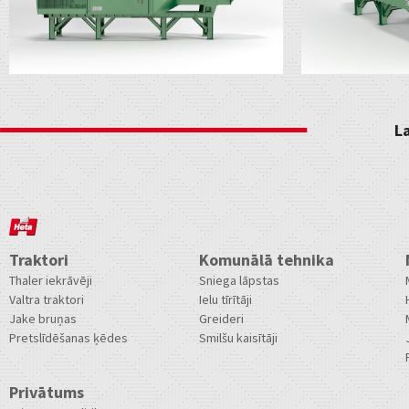
L
Traktori
Komunālā tehnika
Thaler iekrāvēji
Sniega lāpstas
Valtra traktori
Ielu tīrītāji
Jake bruņas
Greideri
Pretslīdēšanas ķēdes
Smilšu kaisītāji
Privātums