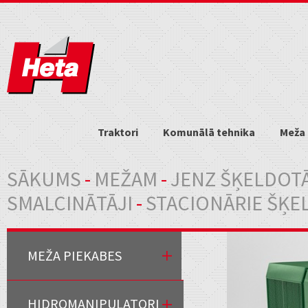
Traktori
Komunālā tehnika
Meža 
Jūs atrodaties šeit
SĀKUMS
-
MEŽAM
-
JENZ ŠĶELDOTĀ
SMALCINĀTĀJI
-
STACIONĀRIE ŠĶE
MEŽA PIEKABES
HIDROMANIPULATORI