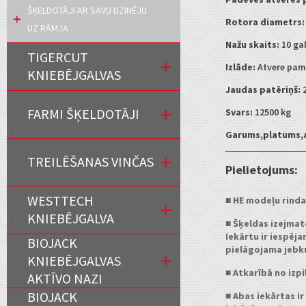
ŠĶELDOTĀJI AR SAVU DZINĒJU
Rotora diametrs:
UZ RĀMJA
Nažu skaits:
10 ga
TIGERCUT
Izlāde:
Atvere pama
KNIEBĒJGALVAS
Jaudas patēriņš:
2
FARMI ŠĶELDOTĀJI
Svars:
12500 kg
Garums,platums,
TREILĒŠANAS VINČAS
Pielietojums:
WESTTECH
■ HE modeļu rindas
KNIEBĒJGALVA
■ Šķeldas izejmate
Iekārtu ir iespēja
BIOJACK
pielāgojama jeb
KNIEBĒJGALVAS
■ Atkarībā no izp
AKTĪVO NAZI
BIOJACK
■ Abas iekārtas i