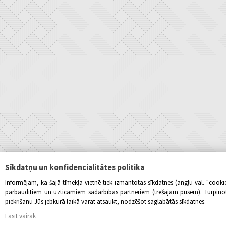
Sīkdatņu un konfidencialitātes politika
Informējam, ka šajā tīmekļa vietnē tiek izmantotas sīkdatnes (angļu val. "cook
pārbaudītiem un uzticamiem sadarbības partneriem (trešajām pusēm). Turpinot l
piekrišanu Jūs jebkurā laikā varat atsaukt, nodzēšot saglabātās sīkdatnes.
Lasīt vairāk