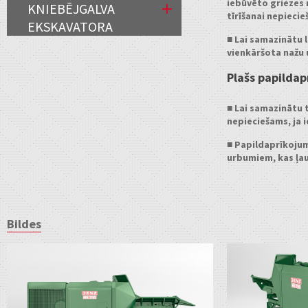
iebūvēto griezes
KNIEBĒJGALVA
tīrīšanai nepiecie
EKSKAVATORA
■ Lai samazinātu 
vienkāršota nažu 
Plašs papildap
■ Lai samazinātu t
nepieciešams, ja 
■ Papildaprīkojumā
urbumiem, kas ļau
Bildes