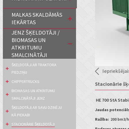
MALKAS SKALDĀMĀS
IEKĀRTAS
JENZ ŠĶELDOTĀJI /
BIOMASAS UN
ATKRITUMU
SMALCINĀTĀJI
ŠĶELDOTĀJI AR TRAKTORA
Iepriekšējai
PIEDZIŅU
CHIPPERTRUCKS
Stacionārie šķ
BIOMASAS UN ATKRITUMU
SMALCINĀTĀJI JENZ
HE 700 StA Stabi
ŠĶELDOTĀJI AR SAVU DZINĒJU
Jaudas potenciāls
KĀ PIEKABI
Ražība:
200 bm3/h
STACIONĀRIE ŠĶELDOTĀJI
Padeves atveres 