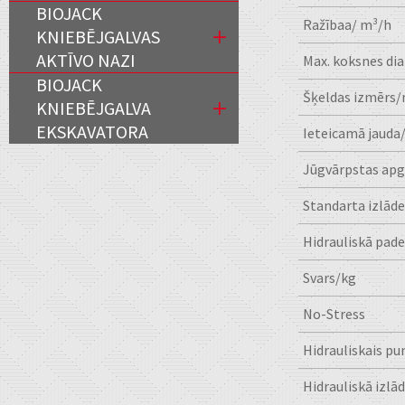
BIOJACK
Ražībaa/ m³/h
KNIEBĒJGALVAS
AKTĪVO NAZI
Max. koksnes d
BIOJACK
Šķeldas izmērs
KNIEBĒJGALVA
EKSKAVATORA
Ieteicamā jauda
Jūgvārpstas apg
Standarta izlād
Hidrauliskā pad
Svars/kg
No-Stress
Hidrauliskais p
Hidrauliskā izlā