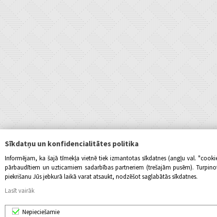
Sīkdatņu un konfidencialitātes politika
Informējam, ka šajā tīmekļa vietnē tiek izmantotas sīkdatnes (angļu val. "cook
pārbaudītiem un uzticamiem sadarbības partneriem (trešajām pusēm). Turpinot l
piekrišanu Jūs jebkurā laikā varat atsaukt, nodzēšot saglabātās sīkdatnes.
Lasīt vairāk
Nepieciešamie