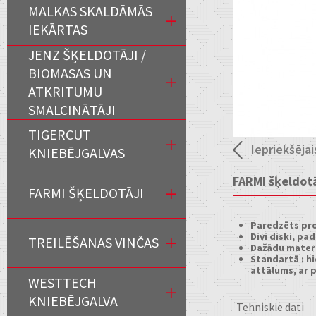
MALKAS SKALDĀMĀS
IEKĀRTAS
JENZ ŠĶELDOTĀJI /
BIOMASAS UN
ATKRITUMU
SMALCINĀTĀJI
TIGERCUT
Iepriekšējai
KNIEBĒJGALVAS
FARMI šķeldot
FARMI ŠĶELDOTĀJI
Paredzēts pro
Divi diski, p
TREILĒŠANAS VINČAS
Dažādu mater
Standartā : h
attālums, ar 
WESTTECH
KNIEBĒJGALVA
Tehniskie dati