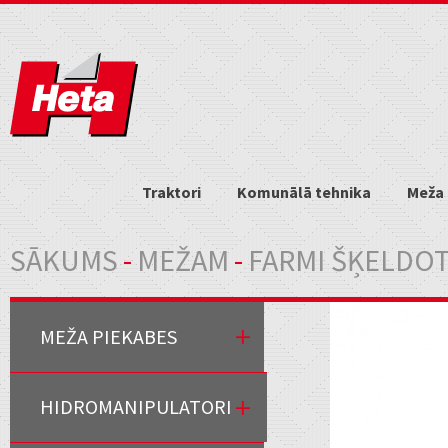
Traktori
Komunālā tehnika
Meža 
Jūs atrodaties šeit
SĀKUMS
-
MEŽAM
-
FARMI ŠĶELDOT
MEŽA PIEKABES
HIDROMANIPULATORI