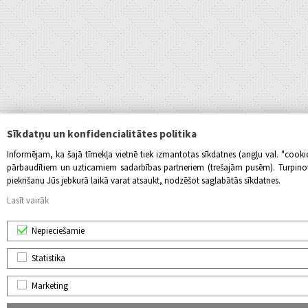
Sīkdatņu un konfidencialitātes politika
Informējam, ka šajā tīmekļa vietnē tiek izmantotas sīkdatnes (angļu val. "cook
pārbaudītiem un uzticamiem sadarbības partneriem (trešajām pusēm). Turpinot l
piekrišanu Jūs jebkurā laikā varat atsaukt, nodzēšot saglabātās sīkdatnes.
Lasīt vairāk
Nepieciešamie
Statistika
Marketing