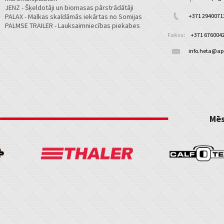
JENZ - Šķeldotāji un biomasas pārstrādātāji
PALAX - Malkas skaldāmās iekārtas no Somijas
+371 2940071
PALMSE TRAILER - Lauksaimniecības piekabes
Fakss:
+371 676004
info.heta@apo
Mēs