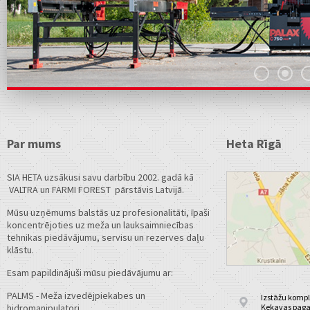
Par mums
Heta Rīgā
SIA HETA uzsākusi savu darbību 2002. gadā kā
VALTRA un FARMI FOREST pārstāvis Latvijā.
Mūsu uzņēmums balstās uz profesionalitāti, īpaši
koncentrējoties uz meža un lauksaimniecības
tehnikas piedāvājumu, servisu un rezerves daļu
klāstu.
Esam papildinājuši mūsu piedāvājumu ar:
PALMS - Meža izvedējpiekabes un
Izstāžu kompl
hidromanipulatori
Ķekavas pagas